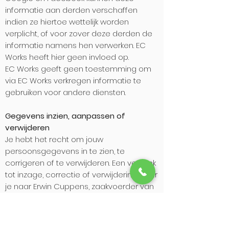
informatie aan derden verschaffen
indien ze hiertoe wettelijk worden
verplicht, of voor zover deze derden de
informatie namens hen verwerken. EC
Works heeft hier geen invloed op.
​EC Works geeft geen toestemming om
via EC Works verkregen informatie te
gebruiken voor andere diensten.
Gegevens inzien, aanpassen of
verwijderen
Je hebt het recht om jouw
persoonsgegevens in te zien, te
corrigeren of te verwijderen. Een verzoek
tot inzage, correctie of verwijdering stuur
je naar Erwin Cuppens, zaakvoerder van
EC Works, via
ecworksvof@gmail.com
. EC
Works zal zo snel mogelijk, maar binnen
vier weken, op jouw verzoek reageren.